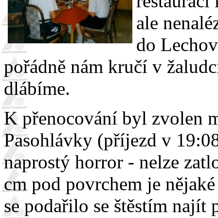
restauraci
ale nenalé
do Lechovi
pořádně nám kručí v žaludcíc
dlábíme.
K přenocování byl zvolen 
Pasohlávky (příjezd v 19:08
naprostý horror - nelze zatl
cm pod povrchem je nějaké
se podařilo se štěstím najít