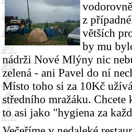
vodorovně
z případné
větších pr
by mu bylo
nádrži Nové Mlýny nic nebu
zelená - ani Pavel do ní necht
Místo toho si za 10Kč užív
středního mražáku. Chcete 
to asi jako "hygiena za každ
Večeříme v nedaleké restaur