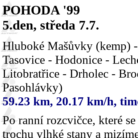
POHODA '99
5.den, středa 7.7.
Hluboké Mašůvky (kemp) - 
Tasovice - Hodonice - Lech
Litobratřice - Drholec - B
Pasohlávky)
59.23 km, 20.17 km/h, tim
Po ranní rozcvičce, které s
trochu vlhké stany a mizíme