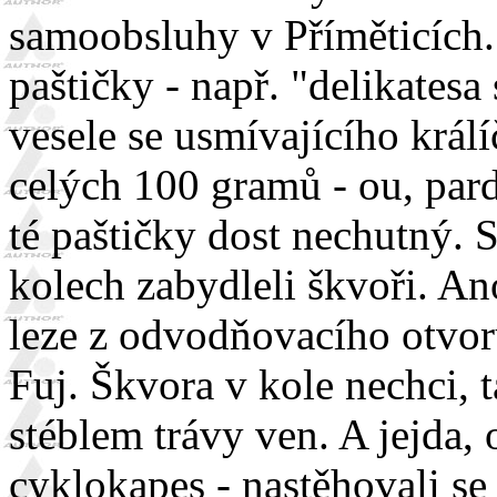
samoobsluhy v Příměticích. 
paštičky - např. "delikates
vesele se usmívajícího králí
celých 100 gramů - ou, pard
té paštičky dost nechutný. 
kolech zabydleli škvoři. An
leze z odvodňovacího otvoru
Fuj. Škvora v kole nechci,
stéblem trávy ven. A jejda, 
cyklokapes - nastěhovali se