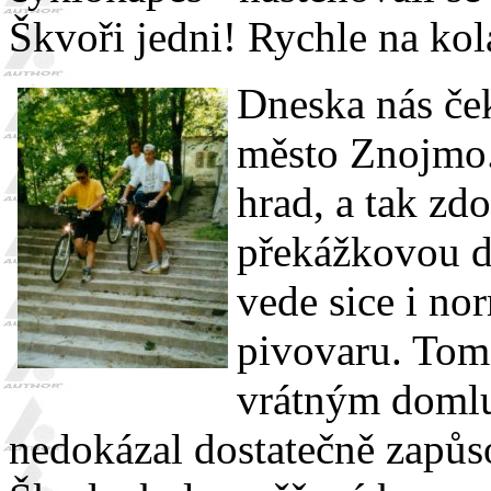
Škvoři jedni! Rychle na kol
Dneska nás če
město Znojmo.
hrad, a tak zd
překážkovou d
vede sice i nor
pivovaru. Tomá
vrátným domlu
nedokázal dostatečně zapů