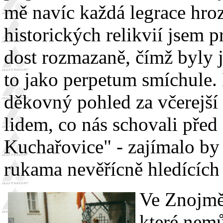
mě navíc každá legrace hroz
historických relikvií jsem p
dost rozmazaně, čímž byly j
to jako perpetum smíchule.
děkovný pohled za včerejší
lidem, co nás schovali pře
Kuchařovice" - zajímalo by m
rukama nevěřícně hledících 
Ve Znojmě 
které nem