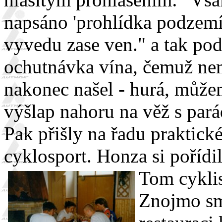
napsáno 'prohlídka podzemí'
vyvedu zase ven." a tak po
ochutnávka vína, čemuž ne
nakonec našel - hurá, může
výšlap nahoru na věž s par
Pak přišly na řadu praktické
cyklosport. Honza si pořídi
Tom cyklis
Znojmo sm