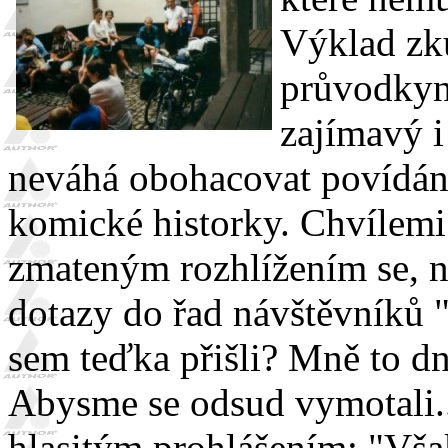
Výklad zk
průvodkyn
zajímavý i
neváhá obohacovat povídán
komické historky. Chvílemi
zmateným rozhlížením se, 
dotazy do řad návštěvníků 
sem teďka přišli? Mně to dn
Abysme se odsud vymotali..
hlasitým prohlášením: "Vša