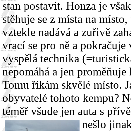
stan postavit.
Honza je však
stěhuje se z místa na místo,
vztekle nadává a zuřivě zah
vrací se pro ně a pokračuje 
vyspělá technika (=turistic
nepomáhá a jen proměňuje k
Tomu říkám skvělé místo. Jak
obyvatelé tohoto kempu? No
téměř všude jen auta s přívě
nešlo jina