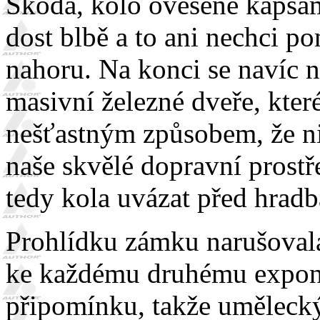
Škoda, kolo ověšené kapsa
dost blbě a to ani nechci p
nahoru.
Na konci se navíc n
masivní železné dveře, které
nešťastným způsobem, že ni
naše skvělé dopravní prostř
tedy kola uvázat před hrad
Prohlídku zámku narušovala
ke každému druhému expon
připomínku, takže umělecký