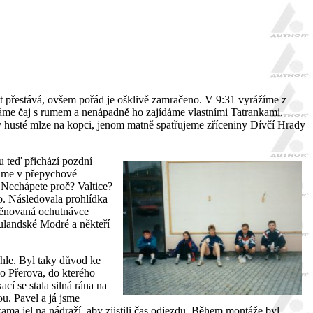
t přestává, ovšem pořád je ošklivě zamračeno. V 9:31 vyrážíme z
váme čaj s rumem a nenápadně ho zajídáme vlastními Tatrankami.
 husté mlze na kopci, jenom matně spatřujeme zříceniny Dívčí Hrady
u teď přichází pozdní
váme v přepychové
 Nechápete proč? Valtice?
o.
Následovala prohlídka
 věnovaná ochutnávce
ulandské Modré a někteří
chle. Byl taky důvod ke
do Přerova, do kterého
cí se stala silná rána na
u. Pavel a já jsme
ma jel na nádraží, aby zjistili čas odjezdu. Během montáže byl