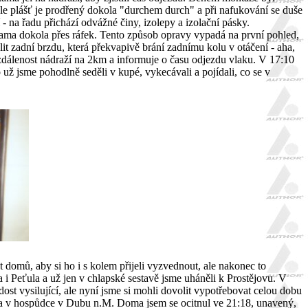
 ale plášť je prodřený dokola "durchem durch" a při nafukování se duše
í - na řadu přichází odvážné činy, izolepy a izolační pásky.
ma dokola přes ráfek. Tento způsob opravy vypadá na první pohled,
it zadní brzdu, která překvapivě brání zadnímu kolu v otáčení - aha,
zdálenost nádraží na 2km a informuje o času odjezdu vlaku. V 17:10
už jsme pohodlně seděli v kupé, vykecávali a pojídali, co se v
t domů, aby si ho i s kolem přijeli vyzvednout, ale nakonec to
a i Peťula a už jen v chlapské sestavě jsme uháněli k Prostějovu. V
ost vysilující, ale nyní jsme si mohli dovolit vypotřebovat celou dobu
ila v hospůdce v Dubu n.M. Doma jsem se ocitnul ve 21:18, unavený,