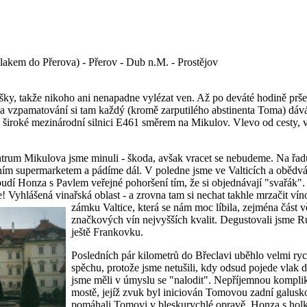
(vlakem do Přerova) - Přerov - Dub n.M. - Prostějov
šky, takže nikoho ani nenapadne vylézat ven. Až po deváté hodině prše
 Na vzpamatování si tam každý (kromě zarputilého abstinenta Toma) dá
široké mezinárodní silnici E461 směrem na Mikulov. Vlevo od cesty, v
ntrum Mikulova jsme minuli - škoda, avšak vracet se nebudeme.
Na řad
tním supermarketem a pádíme dál. V poledne jsme ve Valticích a oběd
udí Honza s Pavlem veřejné pohoršení tím, že si objednávají "svařák".
! Vyhlášená vinařská oblast - a zrovna tam si nechat takhle mrzačit vín
zámku Valtice, která se nám moc líbila, zejména část
značkových vín nejvyšších kvalit. Degustovali jsme R
ještě Frankovku.
Posledních pár kilometrů do Břeclavi uběhlo velmi ry
spěchu, protože jsme netušili, kdy odsud pojede vlak 
jsme měli v úmyslu se "nalodit". Nepříjemnou komplika
mostě, jejíž zvuk byl iniciován Tomovou zadní galusko
pomáhali Tomovi v bleskurychlé opravě. Honza s holka