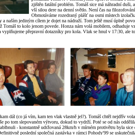
zjištěn fatální problém. Tomáš sice má náhradní duši,
vší silou dere na denní světlo. Není čas na filozofován
Obmotáváme rozedraný plášť na osmi místech izolačka
 a naším jediným cílem je dojet na nádraží. Tom ještě musí úplně povol
 když Tomáš to kolo jenom povede. Honza nám volá mobilem, odhaduje v
vyplňujeme přepravní dotazníky pro kola. Vlak se hnul v 17:30, ale to 
m dál (co já vím, kam ten vlak vlastně jel?). Tomáš chtěl nejdřív vola
uše po tom slepovaném výtvoru, dokud to vydrží.
Poté se od nás oddělil
zablbnuli - konstantně udržovaná 28km/h v mírném protivětru byla sice d
Definitivně poslední společná zastávka v rámci Pohody'99 se uskutečn