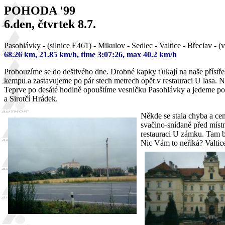
POHODA '99
6.den, čtvrtek 8.7.
Pasohlávky - (silnice E461) - Mikulov - Sedlec - Valtice - Břeclav - 
68.26 km, 21.85 km/h, time 3:07:26, max 40.2 km/h
Probouzíme se do deštivého dne. Drobné kapky ťukají na naše přístře
kempu a zastavujeme po pár stech metrech opět v restauraci U lasa.
Teprve po desáté hodině opouštíme vesničku Pasohlávky a jedeme po 
a Sirotčí Hrádek.
Někde se stala chyba a ce
svačino-snídaně před mís
restauraci U zámku. Tam b
Nic Vám to neříká? Valtice