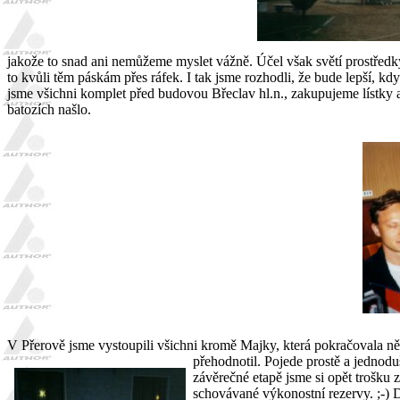
jakože to snad ani nemůžeme myslet vážně. Účel však světí prostředky
to kvůli těm páskám přes ráfek. I tak jsme rozhodli, že bude lepší,
jsme všichni komplet před budovou Břeclav hl.n., zakupujeme lístky a 
batozích našlo.
V Přerově jsme vystoupili všichni kromě Majky, která pokračovala něka
přehodnotil. Pojede prostě a jednod
závěrečné etapě jsme si opět trošku 
schovávané výkonostní rezervy. ;-) 