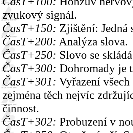
ČasT+100:
Honzův nervový
zvukový signál.
ČasT+150:
Zjištění: Jedná 
ČasT+200:
Analýza slova.
ČasT+250:
Slovo se skládá
ČasT+300:
Dohromady je 
ČasT+301:
Vyřazení všech 
zejména těch nejvíc zdržují
činnost.
ČasT+302:
Probuzení v no