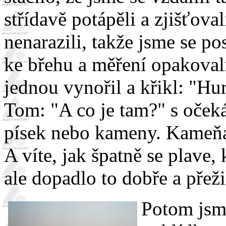
střídavě potápěli a zjišťova
nenarazili, takže jsme se p
ke břehu a měření opakoval
jednou vynořil a křikl: "Hur
Tom: "A co je tam?" s očeká
písek nebo kameny. Kameňá
A víte, jak špatně se plave
ale dopadlo to dobře a přeži
Potom jsme