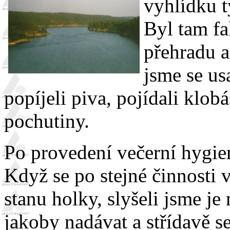
vyhlídku t
Byl tam fa
přehradu a
jsme se us
popíjeli piva, pojídali klo
pochutiny.
Po provedení večerní hygien
Když se po stejné činnosti 
stanu holky, slyšeli jsme je 
jakoby nadávat a střídavě s