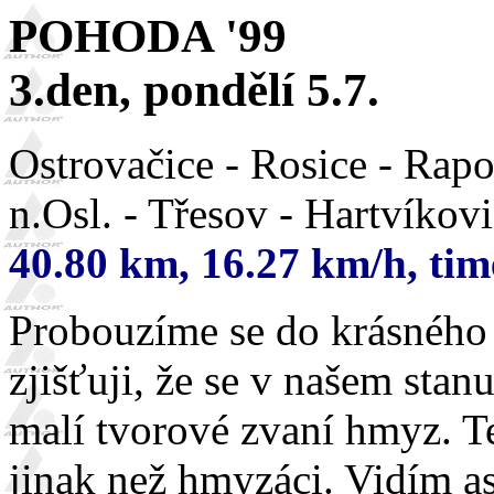
POHODA '99
3.den, pondělí 5.7.
Ostrovačice - Rosice - Rapo
n.Osl. - Třesov - Hartvíkov
40.80 km, 16.27 km/h, tim
Probouzíme se do krásného 
zjišťuji, že se v našem stan
malí tvorové zvaní hmyz. T
jinak než hmyzáci. Vidím a