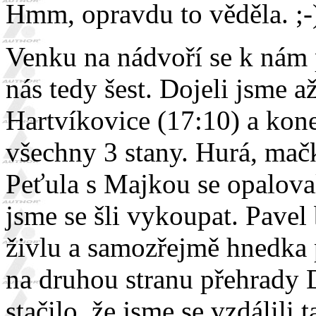
Hmm, opravdu to věděla. ;-
Venku na nádvoří se k nám 
nás tedy šest. Dojeli jsme 
Hartvíkovice (17:10) a kone
všechny 3 stany. Hurá, mač
Peťula s Majkou se opalova
jsme se šli vykoupat. Pavel
živlu a samozřejmě hnedka 
na druhou stranu přehrady
stačilo, že jsme se vzdálili 