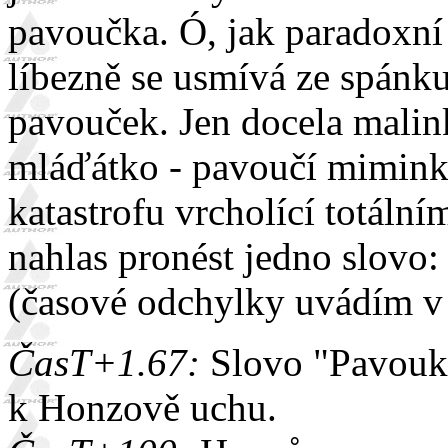
pavoučka. Ó, jak paradoxní 
líbezně se usmívá ze spánku
pavouček. Jen docela malin
mláďátko - pavoučí mimink
katastrofu vrcholící totální
nahlas pronést jedno slovo:
(časové odchylky uvádím v
ČasT+1.67:
Slovo "Pavouk"
k Honzově uchu.