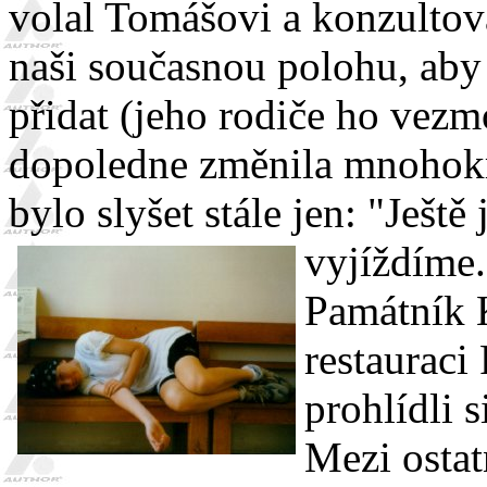
volal Tomášovi a konzultova
naši současnou polohu, aby
přidat (jeho rodiče ho vez
dopoledne změnila mnohokr
bylo slyšet stále jen: "Ješt
vyjíždíme
Památník K
restauraci
prohlídli 
Mezi ostat