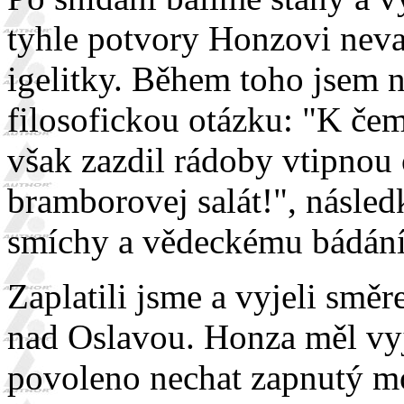
tyhle potvory Honzovi nevad
igelitky. Během toho jsem na
filosofickou otázku: "K čem
však zazdil rádoby vtipnou 
bramborovej salát!", násled
smíchy a vědeckému bádání
Zaplatili jsme a vyjeli smě
nad Oslavou. Honza měl vy
povoleno nechat zapnutý mo