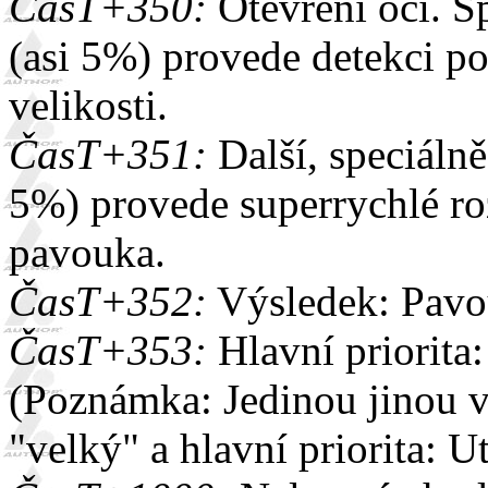
ČasT+350:
Otevření očí. S
(asi 5%) provede detekci p
velikosti.
ČasT+351:
Další, speciáln
5%) provede superrychlé roz
pavouka.
ČasT+352:
Výsledek: Pavo
ČasT+353:
Hlavní priorita
(Poznámka: Jedinou jinou v
"velký" a hlavní priorita: 