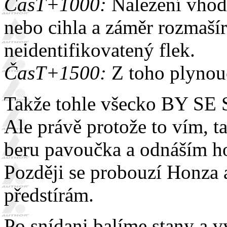
ČasT+1000:
Nalezení vhod
nebo cihla a záměr rozmaší
neidentifikovatený flek.
ČasT+1500:
Z toho plynouc
Takže tohle všecko BY SE 
Ale právě protože to vím, 
beru pavoučka a odnáším ho
Později se probouzí Honza a
předstírám.
Po snídani balíme stany a v