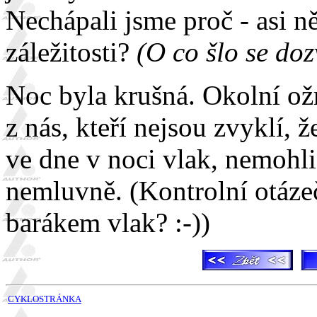
Nechápali jsme proč - asi n
záležitosti?
(O co šlo se doz
Noc byla krušná. Okolní ožra
z nás, kteří nejsou zvyklí, 
ve dne v noci vlak, nemohli
nemluvně. (Kontrolní otáze
barákem vlak? :-))
CYKLOSTRÁNKA