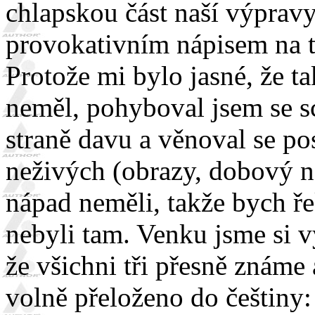
chlapskou část naší výprav
provokativním nápisem na t
Protože mi bylo jasné, že t
neměl, pohyboval jsem se s
straně davu a věnoval se po
neživých (obrazy, dobový ná
nápad neměli, takže bych řek
nebyli tam. Venku jsme si vy
že všichni tři přesně známe 
volně přeloženo do češtiny: