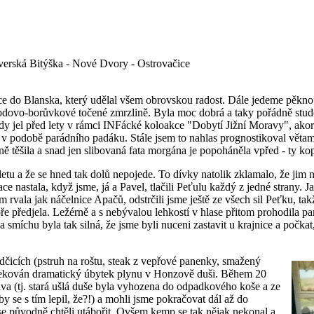
verská Bitýška - Nové Dvory - Ostrovačice
e do Blanska, který udělal všem obrovskou radost. Dále jedeme pěkno
odovo-borůvkové točené zmrzlině. Byla moc dobrá a taky pořádně stude
udy jel před lety v rámci INFácké koloakce "Dobytí Jižní Moravy", ak
l v podobě parádního padáku. Stále jsem to nahlas prognostikoval větam
ně těšila a snad jen slibovaná fata morgána je popoháněla vpřed - ty k
letu a že se hned tak dolů nepojede. To dívky natolik zklamalo, že jim n
ace nastala, když jsme, já a Pavel, tlačili Peťulu každý z jedné strany. J
m rvala jak náčelnice Apačů, odstrčili jsme ještě ze všech sil Peťku, t
ře předjela. Ležérně a s nebývalou lehkostí v hlase přitom prohodila 
 smíchu byla tak silná, že jsme byli nuceni zastavit u krajnice a počkat
icích (pstruh na roštu, steak z vepřové panenky, smažený
etekován dramatický úbytek plynu v Honzově duši. Během 20
va (tj. stará ušlá duše byla vyhozena do odpadkového koše a ze
y se s tím lepil, že?!) a mohli jsme pokračovat dál až do
 původně chtěli utábořit. Ovšem kemp se tak nějak nekonal a