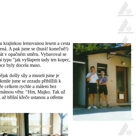
u krajinkou lemovanou lesem a cesta
ná. A pak jsme se (hurá! konečně!)
orát v opačném směru. Vybavoval se
i typu "jak vyšlapem tady ten kopec,
opce byly docela maso.
ějak došly síly a museli jsme je
akmile jsme se zezadu přiblížili k
akže celkem rychle a málem bez
památnou větu: "Hm, Majko. Tak už
, až břišní křeče ustanou a otřeme