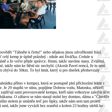
ovědět "Táhněte k čertu!" nebo nějakou jinou zdvořilostní frází.
ť celý kemp je úplně prázdný - nikde ani živáčka. Cedule u
stě a že večer přijde správce. Hmm, takže stavíme stany. Zvláštní,
 takže nám ke štěstí nic nechybí. (Akorát Pavel remcá, že tu není
im zbývá do 50km. To byl limit, který si pro dnešek předsevzaly
hrádka přímo v kempu), která se postupně plní příchozími lidmi z
ce. Je 29 stupňů ve stínu, popíjíme Dobrou vodu, Matonku, někteří
ajišťují sami provozovatelé kempu, kteří nám velkoryse založili účet
drobákama. O zábavu se nám starají stolní hry domino, dáma a "Člověče
aším stolem je umístěn terč pro šipky, takže nám sem tam proletí
či umí, takže jsme vyvázli bez zranění a kolem 23 hodiny ulehli ke