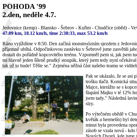
POHODA '99
2.den, neděle 4.7.
Jedovnice (kemp) - Blansko - Šebrov - Kuřim - Chudčice (oběd) - Ve
47.89 km, 18.12 km/h, time 2:38:33, max 53.2 km/h
Ráno vyjíždíme v 8:50. Den začíná monstroózním sjezdem z Jedovnic
příjemně ubíhá. Odpočinkovou zastávku v Šebrově jsme zasvětili jah
dostali do pořádně kopcovitého terénu. Vzpomněl jsem si, jak jsem t
mi hlavně jeden šíleně prudký stoupák, který jsem tedy nyní očekáva
tak už to bude! Těšte se." Zejména něžná část našeho teamu se viditel
Pak se ukázalo, že se asi p
trošku tlačit. Komická situ
Majce, kterážto se s kopce
šlapání Majku v té 12% ho
jsem tady." Následná lavina
slzy.
Po výtečném obědě v Chudč
květák a hermelín) byl d
minut byla provedena opra
zásob se vzala nová - kdo b
Nových Dvorů, kde jsme se