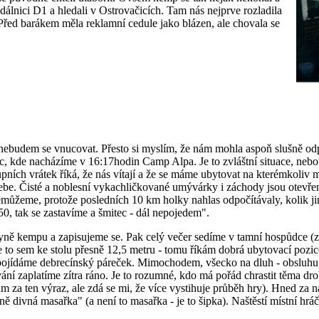
dálnici D1 a hledali v Ostrovačicích. Tam nás nejprve rozladila
ed barákem měla reklamní cedule jako blázen, ale chovala se
 nebudem se vnucovat. Přesto si myslím, že nám mohla aspoň slušně odp
c, kde nacházíme v 16:17hodin Camp Alpa. Je to zvláštní situace, nebo
ních vrátek říká, že nás vítají a že se máme ubytovat na kterémkoliv mí
be. Čisté a noblesní vykachličkované umývárky i záchody jsou otevřené,
 nemůžeme, protože posledních 10 km holky nahlas odpočítávaly, kolik j
50, tak se zastavíme a šmitec - dál nepojedem".
yně kempu a zapisujeme se. Pak celý večer sedíme v tamní hospůdce (za
e to sem ke stolu přesně 12,5 metru - tomu říkám dobrá ubytovací pozi
 pojídáme debrecínský páreček. Mimochodem, všecko na dluh - obsluhu z
vání zaplatíme zítra ráno. Je to rozumné, kdo má pořád chrastit těma 
 za ten výraz, ale zdá se mi, že více vystihuje průběh hry). Hned za n
ě divná masařka" (a není to masařka - je to šipka). Naštěstí místní hrá