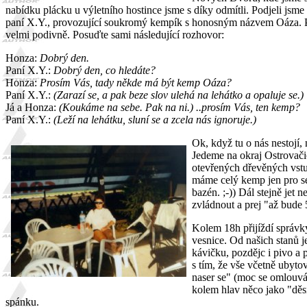
nabídku plácku u výletního hostince jsme s díky odmítli. Podjeli jsme 
paní X.Y., provozující soukromý kempík s honosným názvem Oáza. Př
velmi podivně. Posuďte sami následující rozhovor:
Honza:
Dobrý den.
Paní X.Y.:
Dobrý den, co hledáte?
Honza:
Prosím Vás, tady někde má být kemp Oáza?
Paní X.Y.:
(Zarazí se, a pak beze slov ulehá na lehátko a opaluje se.)
Já a Honza:
(Koukáme na sebe. Pak na ni.) ..prosím Vás, ten kemp?
Paní X.Y.:
(Leží na lehátku, sluní se a zcela nás ignoruje.)
Ok, když tu o nás nestojí,
Jedeme na okraj Ostrovači
otevřených dřevěných vstup
máme celý kemp jen pro se
bazén. ;-)) Dál stejně jet
zvládnout a prej "až bude 
Kolem 18h přijíždí správk
vesnice. Od našich stanů j
kávičku, pozdějc i pivo a
s tím, že vše včetně ubyto
naser se" (moc se omlouvám
kolem hlav něco jako "děsn
spánku.