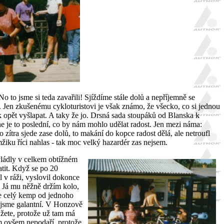
No to jsme si teda zavařili! Sjíždíme stále dolů a nepříjemně se
 Jen zkušenému cykloturistovi je však známo, že všecko, co si jednou
 opět vyšlapat. A taky že jo. Drsná sada stoupáků od Blanska k
e je to poslední, co by nám mohlo udělat radost. Jen mezi náma:
o zítra sjede zase dolů, to makání do kopce radost dělá, ale netroufl
žiku říci nahlas - tak moc velký hazardér zas nejsem.
vládly v celkem obtížném
atit. Když se po 20
l v ráži, vyslovil dokonce
! Já mu něžně držím kolo,
me celý kemp od jednoho
k jsme galantní. V Honzově
můžete, protože už tam má
ám ovšem nepodaří, protože