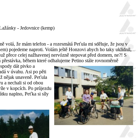
 Lažánky - Jedovnice (kemp)
ě volá, že mám telefon - a rozesmátá Peťula mi sděluje, že jsou v
nem) pojedeme naproti. Volám ještě Honzovi abych ho taky uklidnil,
 už přece celej nažhavenej nervózně stepovat před domem, ne?! S
 přestávka, během které odhalujeme Petino stále rovnoměrně
ospody dát pivko a
dá v úvahu. Asi po pěti
ž nějak unaveně. Peťula
u a nechali si od obou
íle v kopcích. Po průjezdu
tku naplno, Peťka si síly