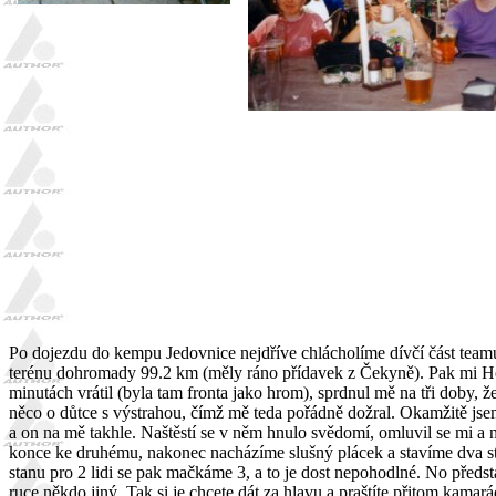
Po dojezdu do kempu Jedovnice nejdříve chlácholíme dívčí část teamu
terénu dohromady 99.2 km (měly ráno přídavek z Čekyně). Pak mi Honza
minutách vrátil (byla tam fronta jako hrom), sprdnul mě na tři doby, ž
něco o důtce s výstrahou, čímž mě teda pořádně dožral. Okamžitě jsem
a on na mě takhle. Naštěstí se v něm hnulo svědomí, omluvil se mi a 
konce ke druhému, nakonec nacházíme slušný plácek a stavíme dva stan
stanu pro 2 lidi se pak mačkáme 3, a to je dost nepohodlné. No předsta
ruce někdo jiný. Tak si je chcete dát za hlavu a praštíte přitom kama