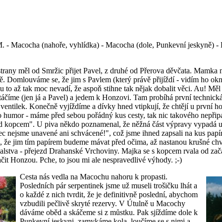
 M. - Macocha (nahoře, vyhlídka) - Macocha (dole, Punkevní jeskyně) -
trany měl od Smržic přijet Pavel, z druhé od Přerova děvčata. Mamka m
. Domlouváme se, že jim s Pavlem (který právě přijíždí - vidím ho ok
o až tak moc nevadí, že aspoň stihne tak nějak dobalit věci. Au! Měl
áčíme (jen já a Pavel) a jedem k Honzovi.
Tam probíhá první technická
ventilek.
Konečně vyjíždíme a dívky hned vtipkují, že chtějí u první h
 humor - máme před sebou pořádný kus cesty, tak nic takového nepřipa
d kopcem". U piva někdo poznamenal, že něžná část výpravy vypadá u
ec nejsme unavené ani schvácené!", což jsme ihned zapsali na kus papír
 že jim tím papírem budeme mávat před očima, až nastanou krušné chv
valstva - přejezd Drahanské Vrchoviny. Majka se s kopcem rvala od začá
lačit Honzou. Pche, to jsou mi ale nespravedlivé výhody. ;-)
Cesta nás vedla na Macochu nahoru k propasti.
Posledních pár serpentinek jsme už museli trošičku lhát a
o každé z nich tvrdit, že je definitivně poslední, abychom
vzbudili pečlivě skryté rezervy. V Útulně u Macochy
dáváme oběd a skáčeme si z můstku. Pak sjíždíme dole k
Punkevní jeskyni, zamykáme kola, loučíme se s nimi a