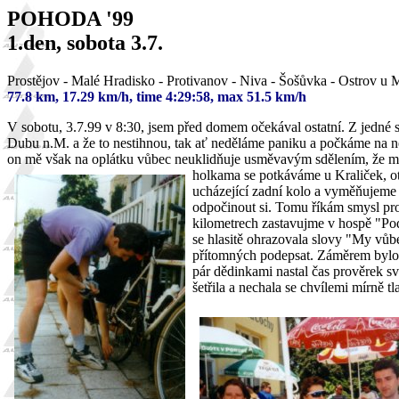
POHODA '99
1.den, sobota 3.7.
Prostějov - Malé Hradisko - Protivanov - Niva - Šošůvka - Ostrov u
77.8 km, 17.29 km/h, time 4:29:58, max 51.5 km/h
V sobotu, 3.7.99 v 8:30, jsem před domem očekával ostatní. Z jedné s
Dubu n.M. a že to nestihnou, tak ať neděláme paniku a počkáme na ně
on mě však na oplátku vůbec neuklidňuje usměvavým sdělením, že mu t
holkama se potkáváme u Kraliček, ot
ucházející zadní kolo a vyměňujeme 
odpočinout si. Tomu říkám smysl pro
kilometrech zastavujme v hospě "Po
se hlasitě ohrazovala slovy "My vůb
přítomných podepsat. Záměrem bylo,
pár dědinkami nastal čas prověrek s
šetřila a nechala se chvílemi mírně t