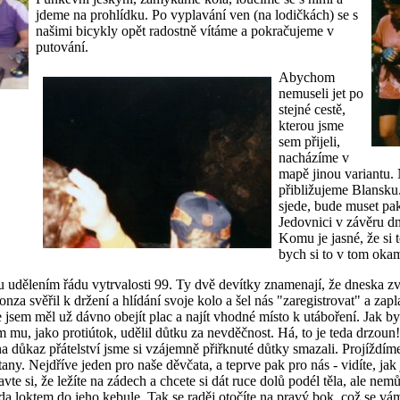
jdeme na prohlídku. Po vyplavání ven (na lodičkách) se s
našimi bicykly opět radostně vítáme a pokračujeme v
putování.
Abychom
nemuseli jet po
stejné cestě,
kterou jsme
sem přijeli,
nacházíme v
mapě jinou variantu. 
přibližujeme Blansku.
sjede, bude muset pak
Jedovnici v závěru dn
Komu je jasné, že si t
bych si to v tom okam
 udělením řádu vytrvalosti 99. Ty dvě devítky znamenají, že dneska z
 svěřil k držení a hlídání svoje kolo a šel nás "zaregistrovat" a zapl
e jsem měl už dávno obejít plac a najít vhodné místo k utáboření. Jak by
 mu, jako protiútok, udělil důtku za nevděčnost. Há, to je teda drzoun
na důkaz přátelství jsme si vzájemně přiřknuté důtky smazali. Projíždí
y. Nejdříve jeden pro naše děvčata, a teprve pak pro nás - vidíte, ja
vte si, že ležíte na zádech a chcete si dát ruce dolů podél těla, ale ne
ráda loktem do jeho kebule. Tak se raděj otočíte na pravý bok, což se v