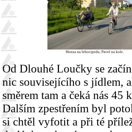
Honza na lehocipedu, Pavel na kole.
Od Dlouhé Loučky se začíná
nic souvisejícího s jídlem, 
směrem tam a čeká nás 45 k
Dalším zpestřením byl potok
si chtěl vyfotit a při té příl