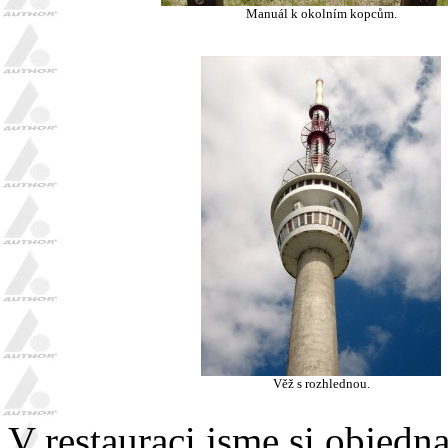
Manuál k okolním kopcům.
Věž s rozhlednou.
V restauraci jsme si objedn