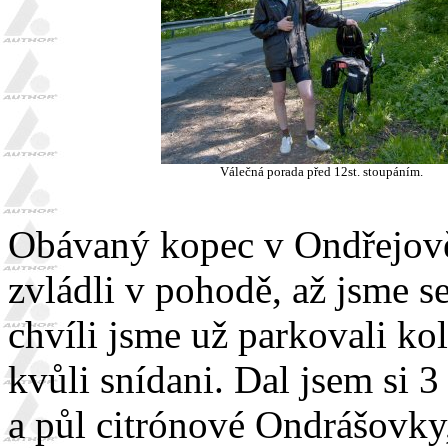
Válečná porada před 12st. stoupáním.
Obávaný kopec v Ondřejov
zvládli v pohodě, až jsme se
chvíli jsme už parkovali 
kvůli snídani. Dal jsem si 3
a půl citrónové Ondrášovky,