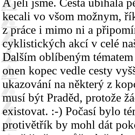
A jeli jsme. Cesta ubíhala p
kecali vo všom možnym, říka
z práce i mimo ni a připomín
cyklistických akcí v celé naš
Dalším oblíbeným tématem b
onen kopec vedle cesty vyšš
ukazování na některý z kopc
musí být Praděd, protože ž
existovat. :-) Počasí bylo t
protivětřík by mohl dát pok