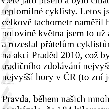
Celé jaro pršelo a bylo chl
teplomilné cyklisty. Letos j
celkově tachometr naměřil 
polovině května jsem to už
a rozeslal přátelům cyklist
na akci Praděd 2010, což b
tradičního zdolávání nejvy
nejvyšší hory v ČR (to zní je
Pravda, během našich mnoh