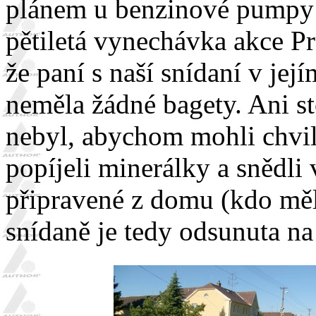
plánem u benzinové pumpy
pětiletá vynechávka akce Pr
že paní s naší snídaní v je
neměla žádné bagety. Ani s
nebyl, abychom mohli chvilk
popíjeli minerálky a snědli 
připravené z domu (kdo měl
snídaně je tedy odsunuta n