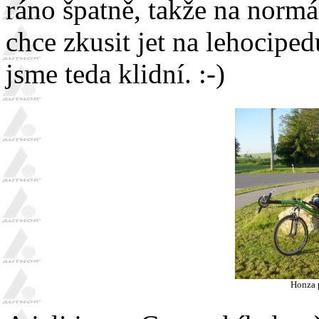
ráno špatně, takže na normá
chce zkusit jet na lehocipedu
jsme teda klidní. :-)
Honza p