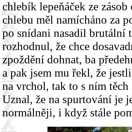
chlebík lepeňáček ze zásob 
chlebu měl namícháno za po
po snídani nasadil brutální
rozhodnul, že chce dosava
zpoždění dohnat, ba předehn
a pak jsem mu řekl, že jest
na vrchol, tak to s ním těch
Uznal, že na spurtování je j
normálněji, i když stále po