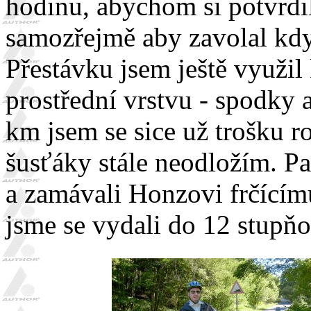
hodinu, abychom si potvrdil
samozřejmě aby zavolal kdy
Přestávku jsem ještě využil
prostřední vrstvu - spodky
km jsem se sice už trošku r
šusťáky stále neodložím. Pa
a zamávali Honzovi frčícímu
jsme se vydali do 12 stupň