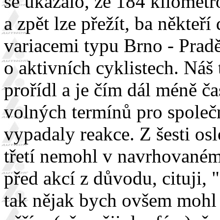
se ukázalo, že 184 kilometr
a zpět lze přežít, ba někteř
variacemi typu Brno - Prad
o aktivních cyklistech. Náš
prořídl a je čím dál méně č
volných termínů pro společn
vypadaly reakce. Z šesti osl
třetí nemohl v navrhovaném 
před akcí z důvodu, cituji, 
tak nějak bych ovšem mohl p