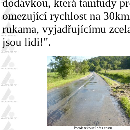
dodávkou, která tamtudy pr
omezující rychlost na 30
rukama, vyjadřujícímu zcel
jsou lidi!".
Potok tekoucí přes cestu.