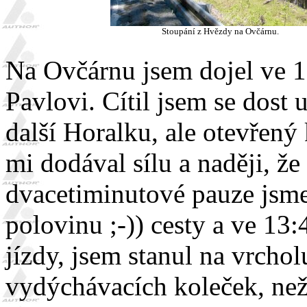
Stoupání z Hvězdy na Ovčárnu.
Na Ovčárnu jsem dojel ve 1
Pavlovi. Cítil jsem se dost
další Horalku, ale otevřený
mi dodával sílu a naději, ž
dvacetiminutové pauze jsme 
polovinu ;-)) cesty a ve 13:
jízdy, jsem stanul na vrchol
vydýchávacích koleček, než 