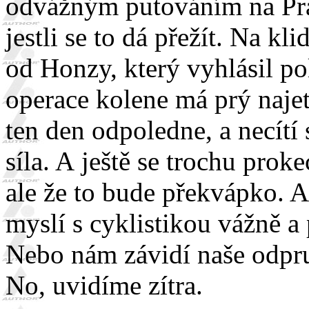
odvážným putováním na Prad
jestli se to dá přežít. Na k
od Honzy, který vyhlásil po
operace kolene má prý naje
ten den odpoledne, a necítí
síla. A ještě se trochu pro
ale že to bude překvápko. A
myslí s cyklistikou vážně a
Nebo nám závidí naše odpruž
No, uvidíme zítra.