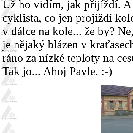
Už ho vidím, jak přijíždí. A
cyklista, co jen projíždí ko
v dálce na kole... že by? N
je nějaký blázen v kraťasec
ráno za nízké teploty na ce
Tak jo... Ahoj Pavle. :-)