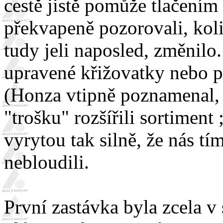
cestě jistě pomůže tlačením
překvapeně pozorovali, kolik
tudy jeli naposled, změnilo
upravené křižovatky nebo p
(Honza vtipně poznamenal, 
"trošku" rozšířili sortiment
vyrytou tak silně, že nás t
nebloudili.
První zastávka byla zcela v 