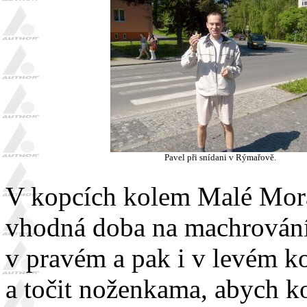
Pavel při snídani v Rýmařově.
V kopcích kolem Malé Moráv
vhodná doba na machrování,
v pravém a pak i v levém k
a točit noženkama, abych k