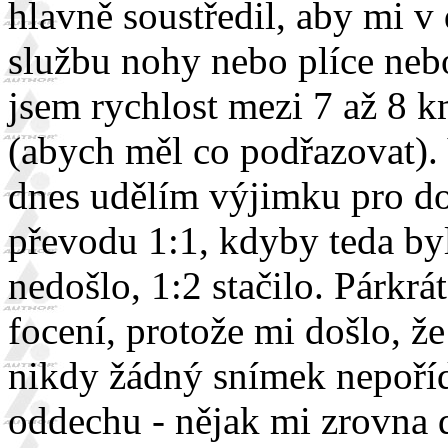
hlavně soustředil, aby mi 
službu nohy nebo plíce neb
jsem rychlost mezi 7 až 8 k
(abych měl co podřazovat). 
dnes udělím výjimku pro do
převodu 1:1, kdyby teda by
nedošlo, 1:2 stačilo. Párkrá
focení, protože mi došlo, ž
nikdy žádný snímek nepořídi
oddechu - nějak mi zrovna 