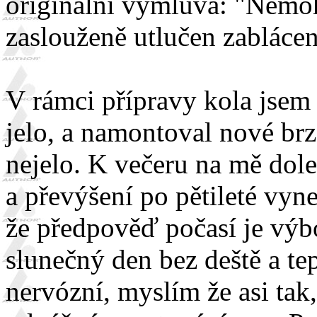
originální výmluva: "Nemoh
zaslouženě utlučen zablácen
V rámci přípravy kola jsem 
jelo, a namontoval nové brz
nejelo. K večeru na mě dole
a převýšení po pětileté vy
že předpověď počasí je výb
slunečný den bez deště a te
nervózní, myslím že asi tak