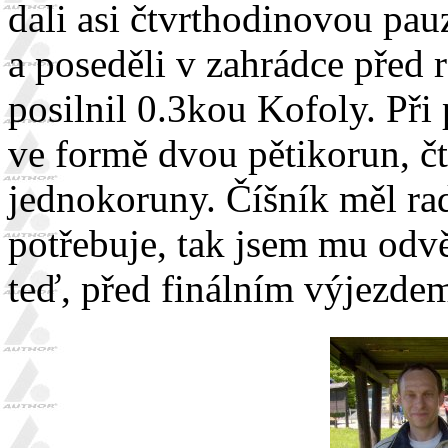
dali asi čtvrthodinovou pau
a poseděli v zahrádce před re
posilnil 0.3kou Kofoly. Při
ve formě dvou pětikorun, č
jednokoruny. Číšník měl ra
potřebuje, tak jsem mu odvět
teď, před finálním výjezdem