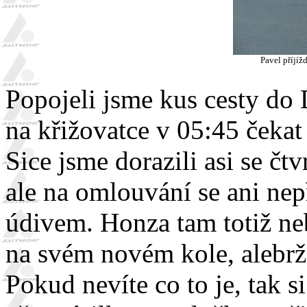
Pavel příjíž
Popojeli jsme kus cesty do
na křižovatce v 05:45 čekat
Sice jsme dorazili asi se č
ale na omlouvání se ani nepř
údivem. Honza tam totiž ne
na svém novém kole, alebrž
Pokud nevíte co to je, tak s