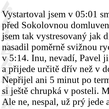
Vystartoval jsem v 05:01 s
před Sokolovnou domluvený
jsem tak vystresovaný jak 
nasadil poměrně svižnou ryc
v 5:14. Inu, nevadí, Pavel j
a přijede určitě dřív než v 
Nepřijel ani 5 minut po term
si ještě chrupká v posteli.
Ale ne, nespal, už prý jede 