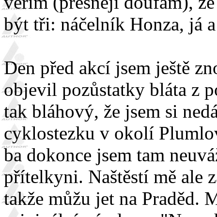
věřím (přesněji doufám), že
být tři: náčelník Honza, já 
Den před akcí jsem ještě zn
objevil pozůstatky bláta z 
tak bláhový, že jsem si ne
cyklostezku v okolí Plumlov
ba dokonce jsem tam neuváž
přítelkyni. Naštěstí mě ale 
takže můžu jet na Praděd.