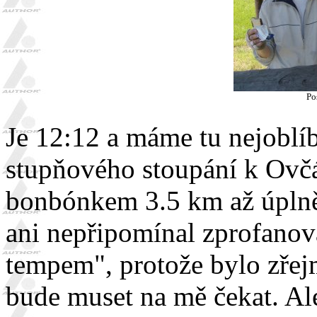
Po
Je 12:12 a máme tu nejoblíb
stupňového stoupání k Ovč
bonbónkem 3.5 km až úplně
ani nepřipomínal zprofano
tempem", protože bylo zřejm
bude muset na mě čekat. Ale