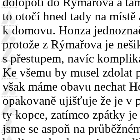
dolopotí do Rýmařova a ta
to otočí hned tady na míst
k domovu. Honza jednoznačn
protože z Rýmařova je neši
s přestupem, navíc komplik
Ke všemu by musel zdolat 
však máme obavu nechat Ho
opakovaně ujišťuje že je v 
ty kopce, zatímco zpátky je
jsme se aspoň na průběžné